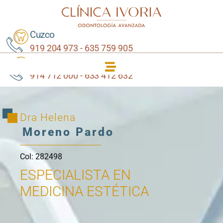
Cuzco
919 204 973 - 635 759 905
Carabanchel
914 712 000 - 633 412 632
Dra Helena
Moreno Pardo
Col: 282498
ESPECIALISTA EN
MEDICINA ESTÉTICA