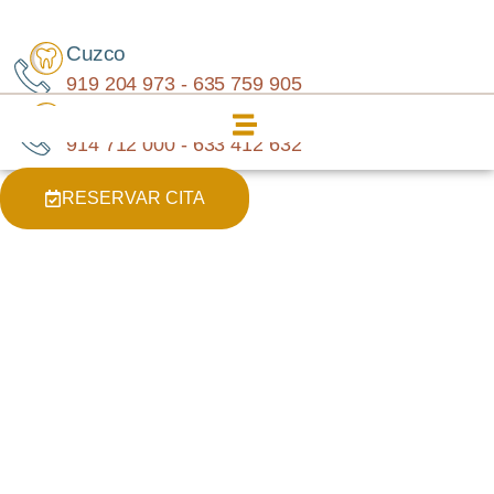
Cuzco
919 204 973 - 635 759 905
Carabanchel
914 712 000 - 633 412 632
RESERVAR CITA