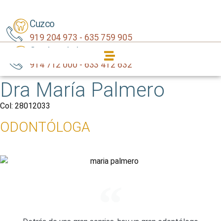
Cuzco
919 204 973 - 635 759 905
Carabanchel
914 712 000 - 633 412 632
Dra María
Palmero
Col: 28012033
ODONTÓLOGA