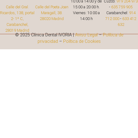
10:00 a 14:00 y de
Cuzco:
919 204 973
15:00 a 20:00 h.
-
635 759 905
Calle del Gral.
Calle del Poeta Joan
Viernes: 10:00 a
Carabanchel:
914
Ricardos, 138, portal
Maragall, 38.
14:00 h
712 000
-
633 412
2- 1º C,
28020 Madrid
632
Carabanchel,
28019 Madrid
© 2025 Clínica Dental IVORIA |
Aviso Legal
–
Política de
privacidad
–
Política de Cookies